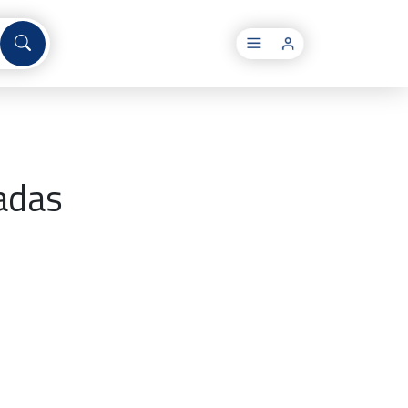
×
adas