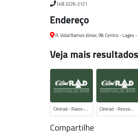
(49) 3226-2121
Endereço
R. Vidal Ramos Júnior, 98. Centro - Lages 
Veja mais resultados
Clinirad - Raios-X Digital, Mamografia Digital, Ultrassonografia, Densitometria Óssea, Tomografia Multislice
Clinirad - Ressonância Magnética
Compartilhe