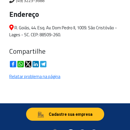
(49) 3223-3688
Endereço
R. Goiás, 44. Esq. Av. Dom Pedro II, 1009. São Cristóvão -
Lages - SC. CEP: 88509-260.
Compartilhe
Facebook
WhatsApp
Twitter
LinkedIn
Telegram
Relatar problema na página
Cadastre sua empresa