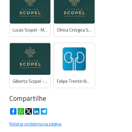
Lucas Scopel - Médico
Clínica Cirúrgica Scopel
Gilberto Scopel - Médico
Felipe Trentin Neves - Médico
Compartilhe
Facebook
WhatsApp
Twitter
LinkedIn
Telegram
Relatar problema na página