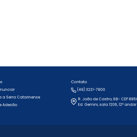
Contato
ós
Anunciar
(49) 3221-7800
 a Serra Catarinense
R. João de Castro, 68- CEP 88
Ed. Gemini, sala 1206, 12º andar
e Adesão