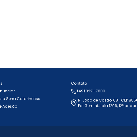
Contato
ós
Anunciar
(49) 3221-7800
 a Serra Catarinense
R. João de Castro, 68- CEP 88
Ed. Gemini, sala 1206, 12º andar
e Adesão