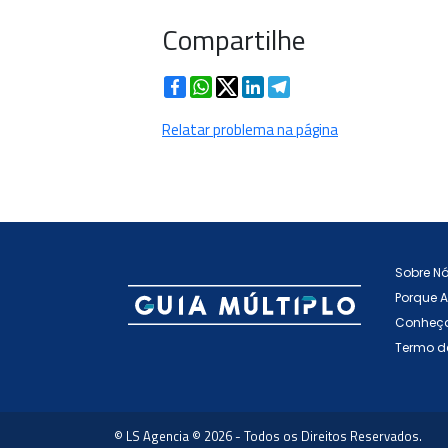
Compartilhe
Facebook
WhatsApp
Twitter
LinkedIn
Telegram
Relatar problema na página
Sobre N
Porque 
Conheça
Termo d
© LS Agencia © 2026 - Todos os Direitos Reservados.