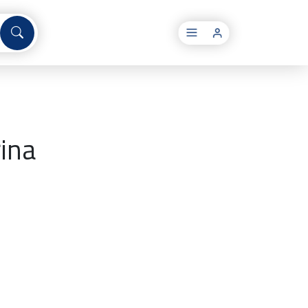
×
rina