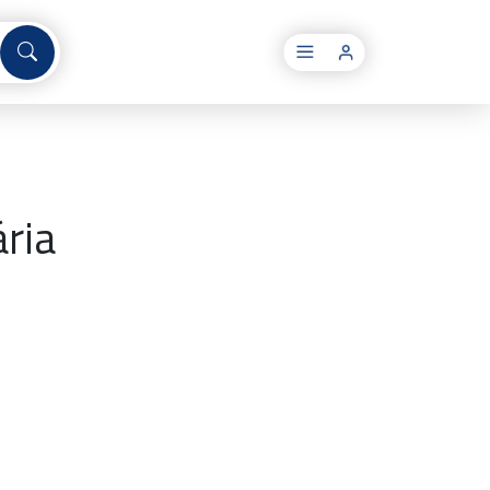
×
ária