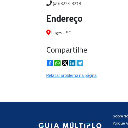
(49) 3223-3278
Endereço
Lages - SC.
Compartilhe
Facebook
WhatsApp
Twitter
LinkedIn
Telegram
Relatar problema na página
Sobre N
Porque 