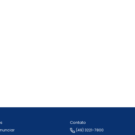
Contato
ós
Anunciar
(49) 3221-7800