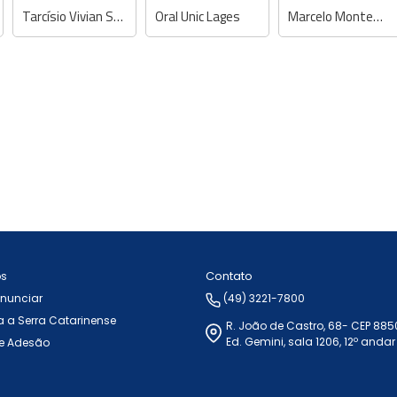
Tarcísio Vivian Soares - Dentista
Oral Unic Lages
Marcelo Montemezzo - Dentista
Contato
ós
Anunciar
(49) 3221-7800
 a Serra Catarinense
R. João de Castro, 68- CEP 88
Ed. Gemini, sala 1206, 12º andar
e Adesão