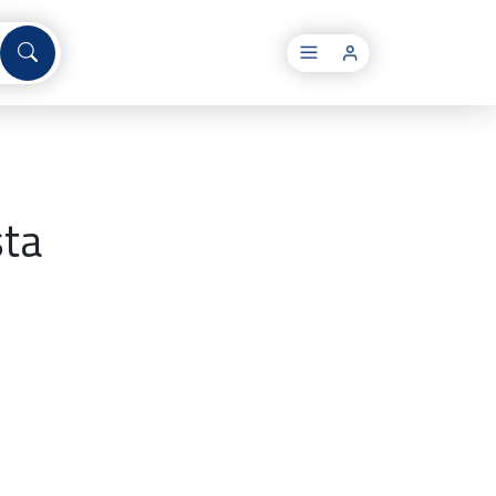
×
sta