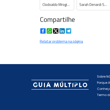
Clodoaldo Mroginski - Dentista
Sarah Denardi Scheffer - Dentista
Compartilhe
Facebook
WhatsApp
Twitter
LinkedIn
Telegram
Relatar problema na página
Sobre N
Porque 
Conheça
Termo d