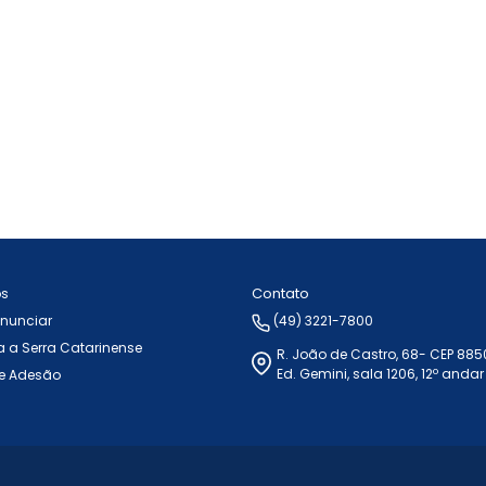
Contato
ós
Anunciar
(49) 3221-7800
 a Serra Catarinense
R. João de Castro, 68- CEP 88
Ed. Gemini, sala 1206, 12º andar
e Adesão