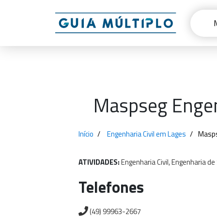
Maspseg Engen
Início
Engenharia Civil em Lages
Masps
ATIVIDADES:
Engenharia
Civil,
Engenharia
de
Telefones
(49) 99963-2667