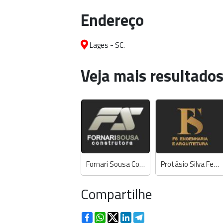
Endereço
Lages - SC.
Veja mais resultados
Fornari Sousa Construtora
Protásio Silva Ferreira - Engº Civil
Compartilhe
Facebook
WhatsApp
Twitter
LinkedIn
Telegram