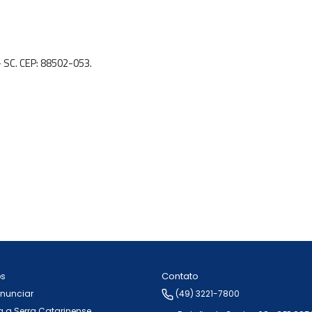
- SC. CEP: 88502-053.
Contato
ós
Anunciar
(49) 3221-7800
 a Serra Catarinense