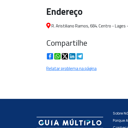
Endereço
R. Aristiliano Ramos, 684. Centro - Lages 
Compartilhe
Facebook
WhatsApp
Twitter
LinkedIn
Telegram
Relatar problema na página
Sobre N
Porque 
Conheça