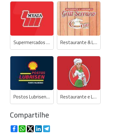
Supermercados Myatã
Restaurante & Lanchonete Grill Serrano
Postos Lubrisen - Ponto Palmeiras
Restaurante e Lanchonete Paraíso da Serra
Compartilhe
Facebook
WhatsApp
Twitter
LinkedIn
Telegram