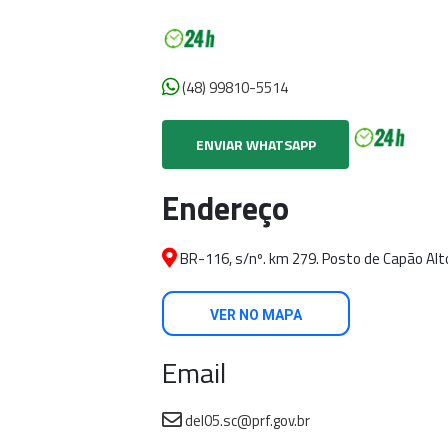
(48) 99810-5514
ENVIAR WHATSAPP
Endereço
BR-116, s/nº. km 279. Posto de Capão Alto.
VER NO MAPA
Email
del05.sc@prf.gov.br