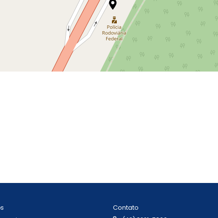
Contato
ós