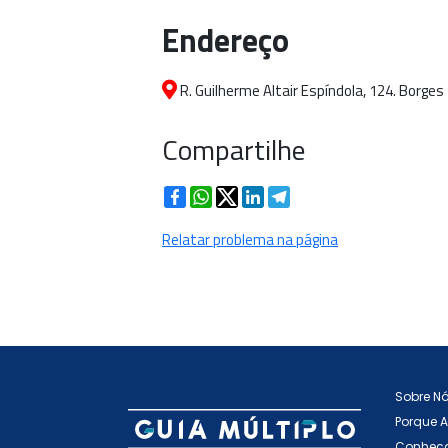
Endereço
R. Guilherme Altair Espíndola, 124. Borges 
Compartilhe
Facebook
WhatsApp
Twitter
LinkedIn
Telegram
Relatar problema na página
Sobre N
Porque 
Conheça