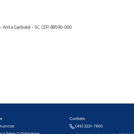
- Anita Garibaldi - SC. CEP: 88590-000.
Contato
ós
Anunciar
(49) 3221-7800
 a Serra Catarinense