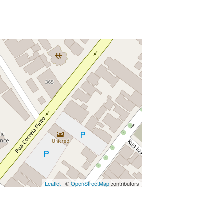
Leaflet
| ©
OpenStreetMap
contributors