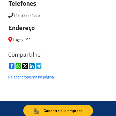
Telefones
(49) 3222-4656
Endereço
Lages - SC.
Compartilhe
Facebook
WhatsApp
Twitter
LinkedIn
Telegram
Relatar problema na página
Cadastre sua empresa