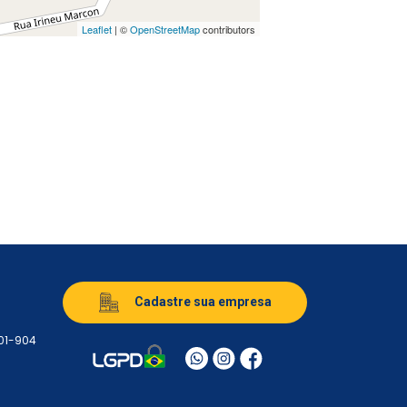
Leaflet
| ©
OpenStreetMap
contributors
Cadastre sua empresa
501-904