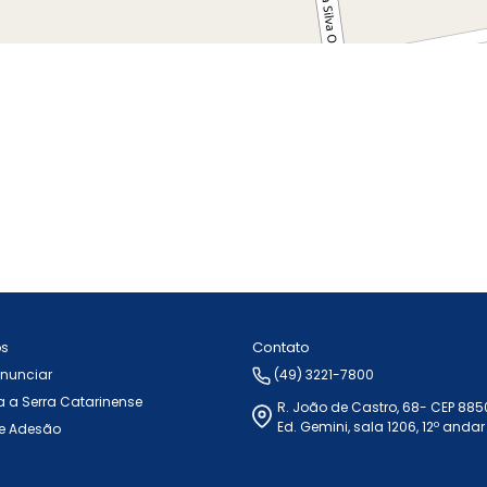
Contato
ós
Anunciar
(49) 3221-7800
 a Serra Catarinense
R. João de Castro, 68- CEP 88
Ed. Gemini, sala 1206, 12º andar
e Adesão