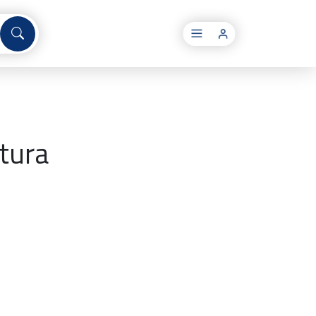
×
ltura