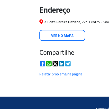
Endereço
R. Edite Pereira Batista, 224. Centro - São
VER NO MAPA
Compartilhe
Facebook
WhatsApp
Twitter
LinkedIn
Telegram
Relatar problema na página
Sobre N