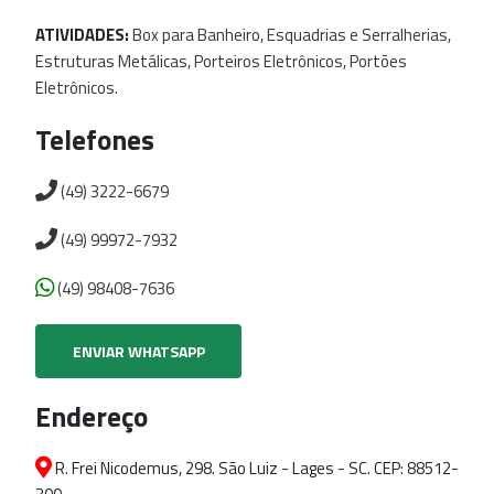
ATIVIDADES:
Box
para
Banheiro,
Esquadrias
e
Serralherias,
Estruturas
Metálicas,
Porteiros
Eletrônicos,
Portões
Eletrônicos.
Telefones
(49) 3222-6679
(49) 99972-7932
(49) 98408-7636
ENVIAR WHATSAPP
Endereço
R. Frei Nicodemus, 298. São Luiz - Lages - SC. CEP: 88512-