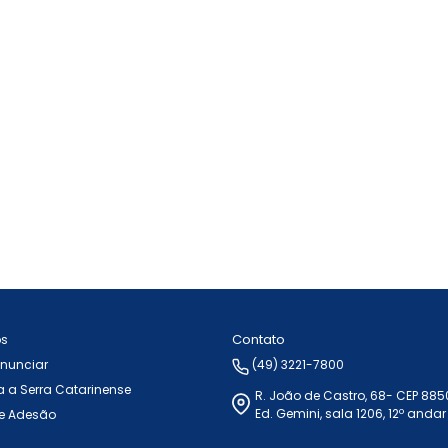
Contato
ós
Anunciar
(49) 3221-7800
 a Serra Catarinense
R. João de Castro, 68- CEP 88
Ed. Gemini, sala 1206, 12º andar
e Adesão