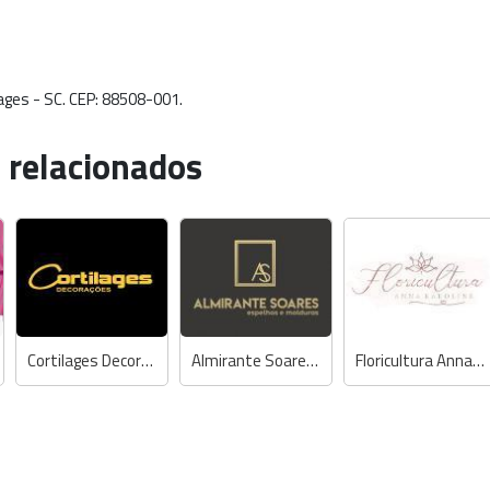
Lages - SC. CEP: 88508-001.
 relacionados
Cortilages Decorações
Almirante Soares Quadros, Espelhos e Molduras
Floricultura Anna Karoline