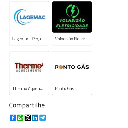
Lagemac - Peças para Refrigeração e Eletrodomésticos
Volneizão Eletricidade
Thermo Aquecimento
Ponto Gás
Compartilhe
Facebook
WhatsApp
Twitter
LinkedIn
Telegram