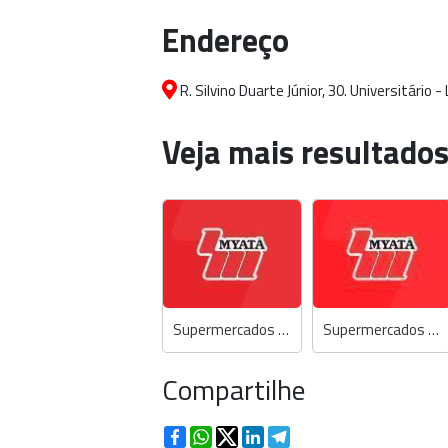
Endereço
R. Silvino Duarte Júnior, 30. Universitário 
Veja mais resultados
Supermercados Myatã - Central de Atendimento
Supermercados Myatã
Compartilhe
Facebook
WhatsApp
Twitter
LinkedIn
Telegram