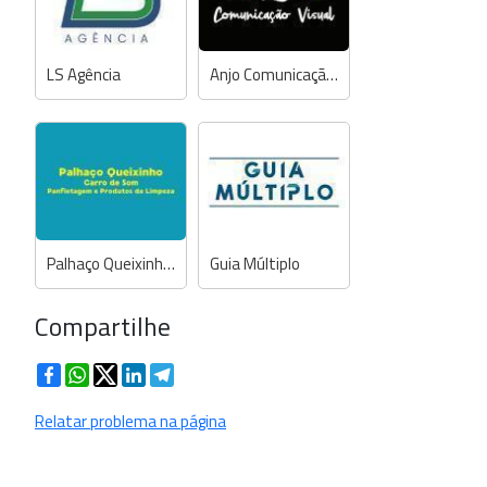
LS Agência
Anjo Comunicação Visual
Palhaço Queixinho Carro de Som, Panfletagem e Produtos de Limpeza
Guia Múltiplo
Compartilhe
Facebook
WhatsApp
Twitter
LinkedIn
Telegram
Relatar problema na página