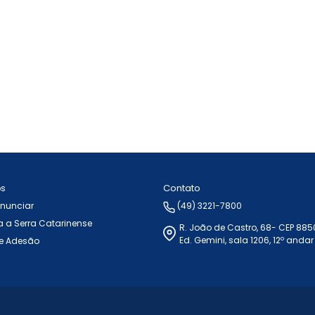
Contato
ós
Anunciar
(49) 3221-7800
 a Serra Catarinense
R. João de Castro, 68- CEP 88
Ed. Gemini, sala 1206, 12º andar
e Adesão