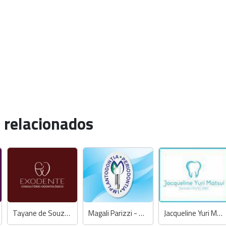
 relacionados
Tayane de Souza Ferreira - Dentista
Magali Parizzi - Dentista
Jacqueline Yuri Matsui - Dentista