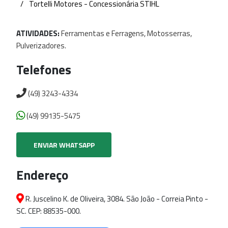
Tortelli Motores - Concessionária STIHL
ATIVIDADES:
Ferramentas
e
Ferragens,
Motosserras,
Pulverizadores.
Telefones
(49) 3243-4334
(49) 99135-5475
ENVIAR WHATSAPP
Endereço
R. Juscelino K. de Oliveira, 3084. São João - Correia Pinto -
SC. CEP: 88535-000.