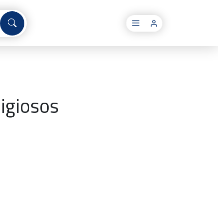
×
ligiosos