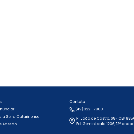
Contato
ós
Anunciar
(49) 3221-7800
 a Serra Catarinense
R. João de Castro, 68- CEP 88
Ed. Gemini, sala 1206, 12º andar
e Adesão