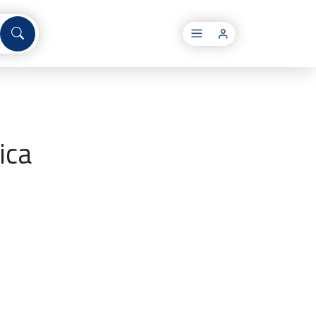
×
ica