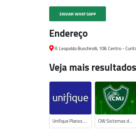
ENVIAR WHATSAPP
Endereço
R. Leopoldo Buschirolli, 108. Centro - Curi
Veja mais resultados
Unifique Planos de Celular e Internet Fibra
CMJ Sistemas de Segurança Eletrônica e Elétrica