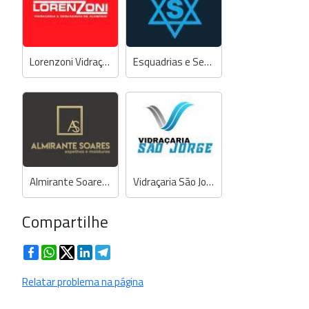
Lorenzoni Vidraçaria & Esquadrias de Alumínio
Esquadrias e Serralheria Serrana
Almirante Soares Quadros, Espelhos e Molduras
Vidraçaria São Jorge (do Ciso)
Compartilhe
Facebook
WhatsApp
Twitter
LinkedIn
Telegram
Relatar problema na página