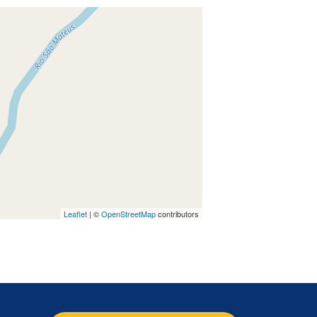
Leaflet
| ©
OpenStreetMap
contributors