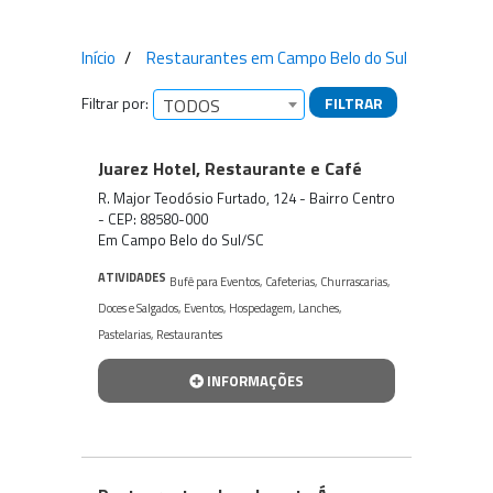
Início
Restaurantes em Campo Belo do Sul
Filtrar por:
FILTRAR
TODOS
Empresas encontradas
Juarez Hotel, Restaurante e Café
R. Major Teodósio Furtado, 124 - Bairro Centro
- CEP: 88580-000
Em Campo Belo do Sul/SC
ATIVIDADES
Bufê para Eventos
,
Cafeterias
,
Churrascarias
,
Doces e Salgados
,
Eventos
,
Hospedagem
,
Lanches
,
Pastelarias
,
Restaurantes
INFORMAÇÕES