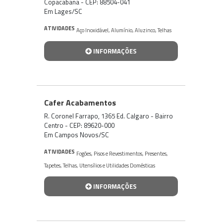
Copacabana - CEP: 88504-041
Em Lages/SC
ATIVIDADES
Aço Inoxidável
,
Alumínio
,
Aluzinco
,
Telhas
INFORMAÇÕES
Cafer Acabamentos
R. Coronel Farrapo, 1365 Ed. Calgaro - Bairro
Centro - CEP: 89620-000
Em Campos Novos/SC
ATIVIDADES
Fogões
,
Pisos e Revestimentos
,
Presentes
,
Tapetes
,
Telhas
,
Utensílios e Utilidades Domésticas
INFORMAÇÕES