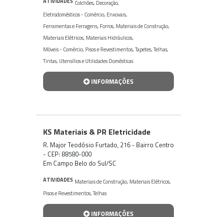
ATIVIDADES
Colchões
,
Decoração
,
Eletrodomésticos - Comércio
,
Enxovais
,
Ferramentas e Ferragens
,
Forros
,
Materiais de Construção
,
Materiais Elétricos
,
Materiais Hidráulicos
,
Móveis - Comércio
,
Pisos e Revestimentos
,
Tapetes
,
Telhas
,
Tintas
,
Utensílios e Utilidades Domésticas
INFORMAÇÕES
KS Materiais & PR Eletricidade
R. Major Teodósio Furtado, 216 - Bairro Centro
- CEP: 88580-000
Em Campo Belo do Sul/SC
ATIVIDADES
Materiais de Construção
,
Materiais Elétricos
,
Pisos e Revestimentos
,
Telhas
INFORMAÇÕES