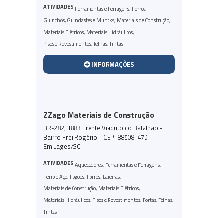
ATIVIDADES
Ferramentas e Ferragens
,
Forros
,
Guinchos, Guindastes e Muncks
,
Materiais de Construção
,
Materiais Elétricos
,
Materiais Hidráulicos
,
Pisos e Revestimentos
,
Telhas
,
Tintas
INFORMAÇÕES
ZZago Materiais de Construção
BR-282, 1883 Frente Viaduto do Batalhão -
Bairro Frei Rogério - CEP: 88508-470
Em Lages/SC
ATIVIDADES
Aquecedores
,
Ferramentas e Ferragens
,
Ferro e Aço
,
Fogões
,
Forros
,
Lareiras
,
Materiais de Construção
,
Materiais Elétricos
,
Materiais Hidráulicos
,
Pisos e Revestimentos
,
Portas
,
Telhas
,
Tintas