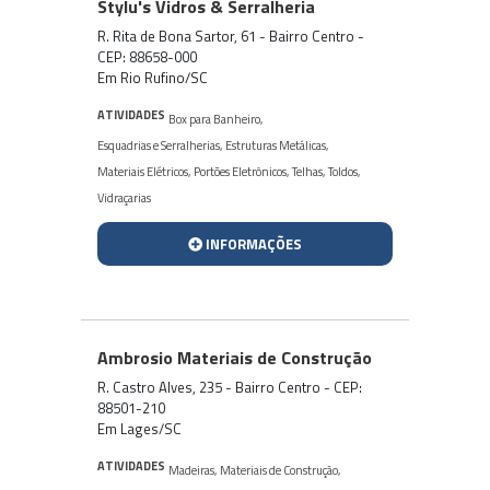
Stylu's Vidros & Serralheria
R. Rita de Bona Sartor, 61 - Bairro Centro -
CEP: 88658-000
Em Rio Rufino/SC
ATIVIDADES
Box para Banheiro
,
Esquadrias e Serralherias
,
Estruturas Metálicas
,
Materiais Elétricos
,
Portões Eletrônicos
,
Telhas
,
Toldos
,
Vidraçarias
INFORMAÇÕES
Ambrosio Materiais de Construção
R. Castro Alves, 235 - Bairro Centro - CEP:
88501-210
Em Lages/SC
ATIVIDADES
Madeiras
,
Materiais de Construção
,