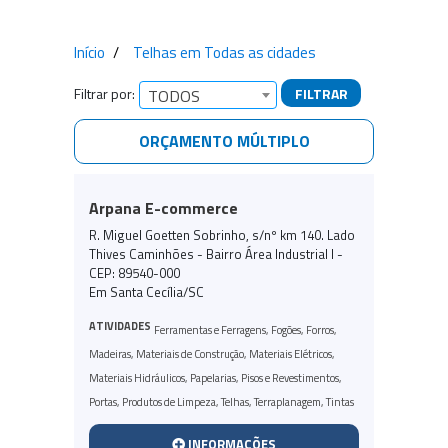
Início
Telhas em Todas as cidades
Filtrar por:
FILTRAR
TODOS
ORÇAMENTO MÚLTIPLO
Empresas encontradas
Arpana E-commerce
R. Miguel Goetten Sobrinho, s/nº km 140. Lado
Thives Caminhões - Bairro Área Industrial l -
CEP: 89540-000
Em Santa Cecília/SC
ATIVIDADES
Ferramentas e Ferragens
,
Fogões
,
Forros
,
Madeiras
,
Materiais de Construção
,
Materiais Elétricos
,
Materiais Hidráulicos
,
Papelarias
,
Pisos e Revestimentos
,
Portas
,
Produtos de Limpeza
,
Telhas
,
Terraplanagem
,
Tintas
INFORMAÇÕES