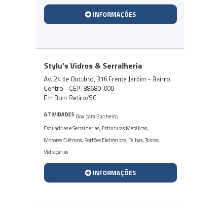
INFORMAÇÕES
Stylu's Vidros & Serralheria
Av. 24 de Outubro, 316 Frente Jardim - Bairro
Centro - CEP: 88680-000
Em Bom Retiro/SC
ATIVIDADES
Box para Banheiro
,
Esquadrias e Serralherias
,
Estruturas Metálicas
,
Motores Elétricos
,
Portões Eletrônicos
,
Telhas
,
Toldos
,
Vidraçarias
INFORMAÇÕES