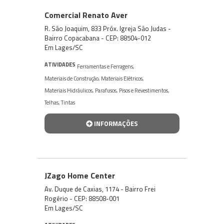
Comercial Renato Aver
R. São Joaquim, 833 Próx. Igreja São Judas -
Bairro Copacabana - CEP: 88504-012
Em Lages/SC
ATIVIDADES
Ferramentas e Ferragens
,
Materiais de Construção
,
Materiais Elétricos
,
Materiais Hidráulicos
,
Parafusos
,
Pisos e Revestimentos
,
Telhas
,
Tintas
INFORMAÇÕES
JZago Home Center
Av. Duque de Caxias, 1174 - Bairro Frei
Rogério - CEP: 88508-001
Em Lages/SC