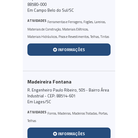
88580-000
Em Campo Belo do Sul/SC
ATIVIDADES
Ferramentas e Ferragens
,
Fogões
,
Lareiras
,
Materiais de Construção
,
Materiais Elétricos
,
Materiais Hidráulicos
,
Pisos e Revestimentos
,
Telhas
,
Tintas
INFORMAÇÕES
Madeireira Fontana
R. Engenheiro Paulo Ribeiro, 505 - Bairro Área
Industrial - CEP: 88514-601
Em Lages/SC
ATIVIDADES
Forros
,
Madeiras
,
Madeiras Tratadas
,
Portas
,
Telhas
INFORMAÇÕES