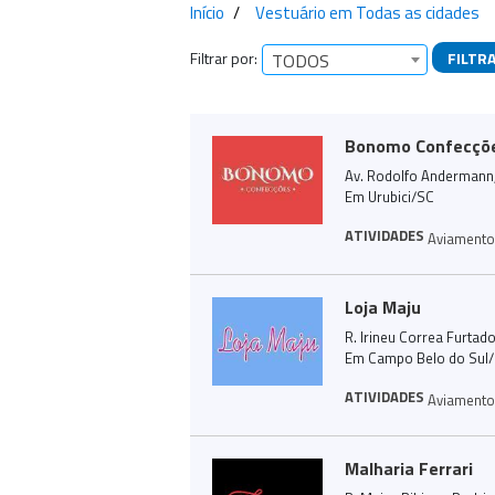
Início
Vestuário em Todas as cidades
Filtrar por:
FILTR
TODOS
Empresas encontra
Bonomo Confecçõ
Av. Rodolfo Andermann, 
Em Urubici/SC
ATIVIDADES
Aviament
Loja Maju
R. Irineu Correa Furtad
Em Campo Belo do Sul
ATIVIDADES
Aviament
Malharia Ferrari