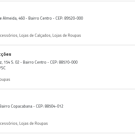
e Almeida, 460 - Bairro Centro - CEP: 89520-000
Acessórios
,
Lojas de Calçados
,
Lojas de Roupas
cções
iz, 154 S. 02 - Bairro Centro - CEP: 88570-000
o/SC
Roupas
 Bairro Copacabana - CEP: 88504-012
Acessórios
,
Lojas de Roupas