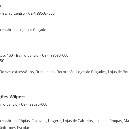
o
- Bairro Centro - CEP: 88502-000
Acessórios
,
Lojas de Calçados
ado, 160 - Bairro Centro - CEP: 88580-000
/SC
Bolsas e Acessórios
,
Brinquedos
,
Decoração
,
Lojas de Calçados
,
Lojas de Ro
ções Wilpert
airro Centro - CEP: 89636-000
Acessórios
,
Cópias
,
Enxovais
,
Lingerie
,
Lojas de Calçados
,
Lojas de Roupas
,
Ma
Uniformes Escolares