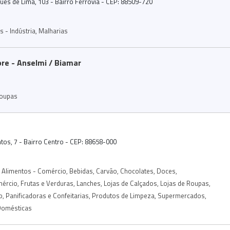
ues de Lima, 103 - Bairro Ferrovia - CEP: 88509-720
 - Indústria
,
Malharias
re - Anselmi / Biamar
Roupas
tos, 7 - Bairro Centro - CEP: 88658-000
Alimentos - Comércio
,
Bebidas
,
Carvão
,
Chocolates
,
Doces
,
mércio
,
Frutas e Verduras
,
Lanches
,
Lojas de Calçados
,
Lojas de Roupas
,
o
,
Panificadoras e Confeitarias
,
Produtos de Limpeza
,
Supermercados
,
 Domésticas