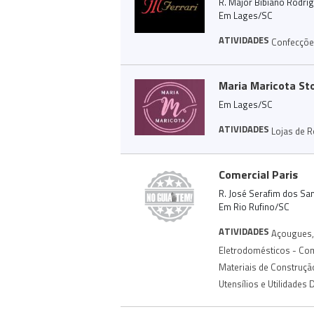
R. Major Bibiano Rodrig
Em Lages/SC
ATIVIDADES
Confecções
Maria Maricota Sto
Em Lages/SC
ATIVIDADES
Lojas de 
Comercial Paris
R. José Serafim dos San
Em Rio Rufino/SC
ATIVIDADES
Açougues
,
Eletrodomésticos - Co
Materiais de Construçã
Utensílios e Utilidades