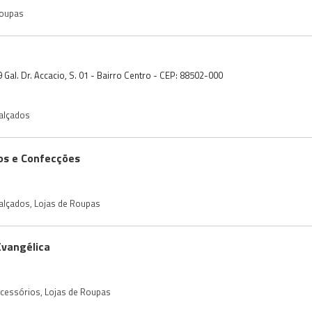
Roupas
 Gal. Dr. Accacio, S. 01 - Bairro Centro - CEP: 88502-000
Calçados
os e Confecções
Calçados
,
Lojas de Roupas
Evangélica
Acessórios
,
Lojas de Roupas