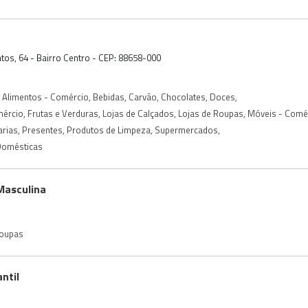
tos, 64 - Bairro Centro - CEP: 88658-000
Alimentos - Comércio
,
Bebidas
,
Carvão
,
Chocolates
,
Doces
,
mércio
,
Frutas e Verduras
,
Lojas de Calçados
,
Lojas de Roupas
,
Móveis - Comé
arias
,
Presentes
,
Produtos de Limpeza
,
Supermercados
,
 Domésticas
Masculina
Roupas
ntil