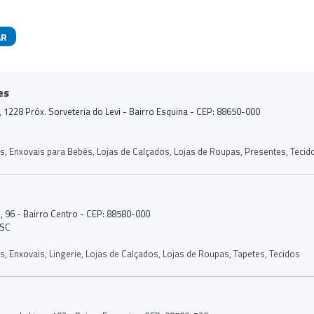
AR
das
es
1228 Próx. Sorveteria do Levi - Bairro Esquina - CEP: 88650-000
os
,
Enxovais para Bebês
,
Lojas de Calçados
,
Lojas de Roupas
,
Presentes
,
Tecid
o, 96 - Bairro Centro - CEP: 88580-000
/SC
os
,
Enxovais
,
Lingerie
,
Lojas de Calçados
,
Lojas de Roupas
,
Tapetes
,
Tecidos